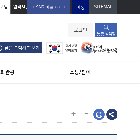
포털
원격지원
SITEMAP
이동
로그인
통합 검색창
굵은 고딕체로 보기
문화관광
소통/참여
-
+