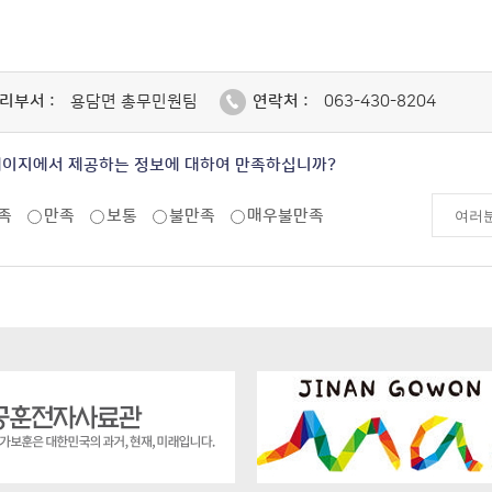
리부서 :
용담면 총무민원팀
연락처 :
063-430-8204
페이지에서 제공하는 정보에 대하여 만족하십니까?
족
만족
보통
불만족
매우불만족