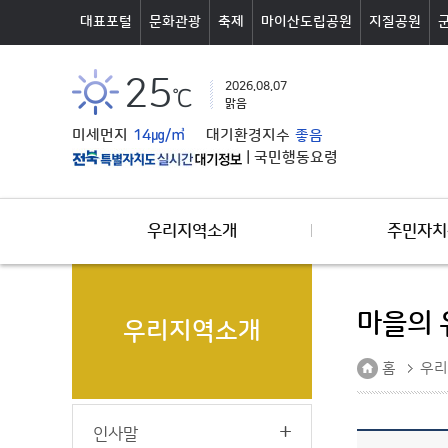
본문바로가기
대표포털
문화관광
축제
마이산도립공원
지질공원
25
2026.08.07
℃
맑음
미세먼지
14㎍/㎥
대기환경지수
좋음
|
국민행동요령
우리지역소개
주민자치
마을의 
우리지역소개
홈
우리
인사말