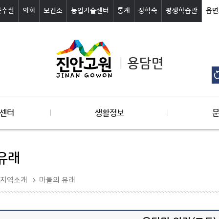
군수실
의회
보건소
농업기술센터
통계
장학숙
평생학습관
읍면
용담면
센터
생활정보
유래
지역소개
마을의 유래