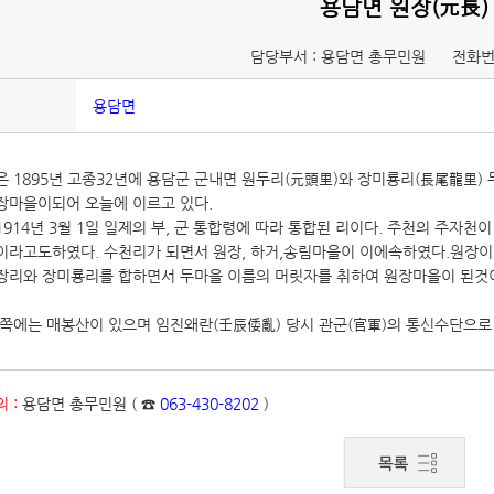
용담면 원장(元長)
담당부서 : 용담면 총무민원
전화번
용담면
은 1895년 고종32년에 용담군 군내면 원두리(元頭里)와 장미룡리(長尾龍里) 
장마을이되어 오늘에 이르고 있다.
1914년 3월 1일 일제의 부, 군 통합령에 따라 통합된 리이다. 주천의 주자
이라고도하였다. 수천리가 되면서 원장, 하거,송림마을이 이에속하였다.원장이란
장리와 장미룡리를 합하면서 두마을 이름의 머릿자를 취하여 원장마을이 된것
남쪽에는 매봉산이 있으며 임진왜란(壬辰倭亂) 당시 관군(官軍)의 통신수단으로
 :
용담면 총무민원 ( ☎
063-430-8202
)