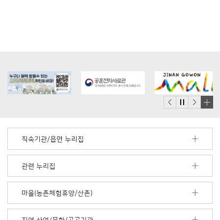
배
너
모
직속기관/읍면 누리집
음
더
보
관련 누리집
기
마을(농촌체험휴양/산촌)