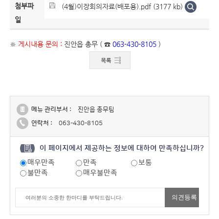
첨부파
(4월)이장회의자료(배포용).pdf (3177 kb)
일
※
게시내용 문의 :
진안읍 총무 ( ☎
063-430-8105
)
메뉴 관리부서 :
진안읍 총무팀
연락처 :
063-430-8105
이 페이지에서 제공하는 정보에 대하여 만족하십니까?
매우만족
만족
보통
불만족
매우불만족