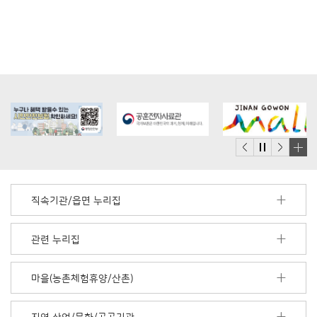
배
너
모
직속기관/읍면 누리집
음
더
보
관련 누리집
기
마을(농촌체험휴양/산촌)