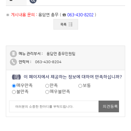
※
게시내용 문의 :
용담면 총무 ( ☎
063-430-8202
)
메뉴 관리부서 :
용담면 총무민원팀
연락처 :
063-430-8204
이 페이지에서 제공하는 정보에 대하여 만족하십니까?
매우만족
만족
보통
불만족
매우불만족