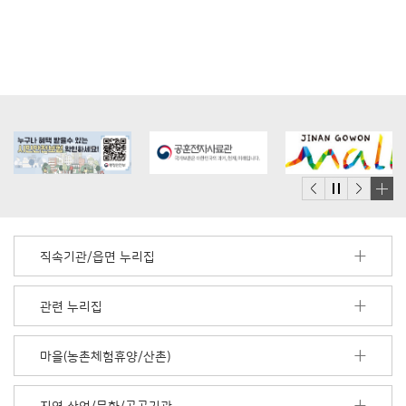
배
너
모
직속기관/읍면 누리집
음
더
보
관련 누리집
기
마을(농촌체험휴양/산촌)