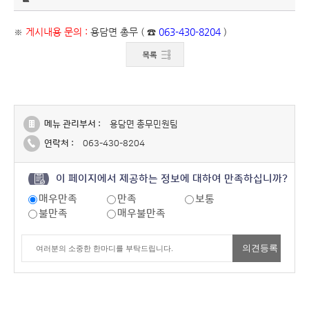
※
게시내용 문의 :
용담면 총무 ( ☎
063-430-8204
)
메뉴 관리부서 :
용담면 총무민원팀
연락처 :
063-430-8204
이 페이지에서 제공하는 정보에 대하여 만족하십니까?
매우만족
만족
보통
불만족
매우불만족