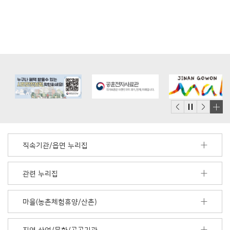
배
너
모
직속기관/읍면 누리집
음
더
보
관련 누리집
기
마을(농촌체험휴양/산촌)