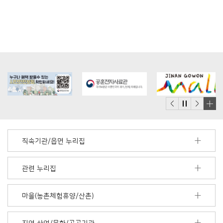
배
너
모
직속기관/읍면 누리집
음
더
보
관련 누리집
기
마을(농촌체험휴양/산촌)