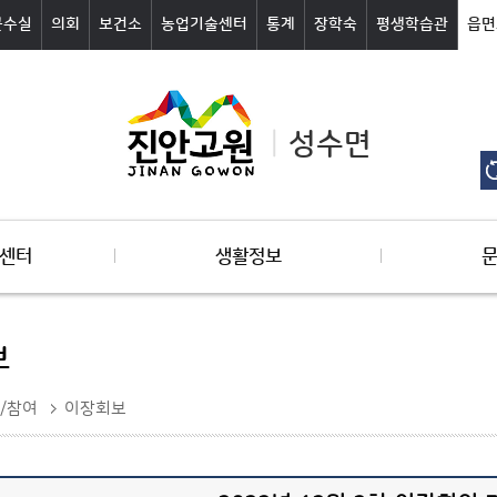
군수실
의회
보건소
농업기술센터
통계
장학숙
평생학습관
읍면
성수면
센터
생활정보
보
/참여
이장회보