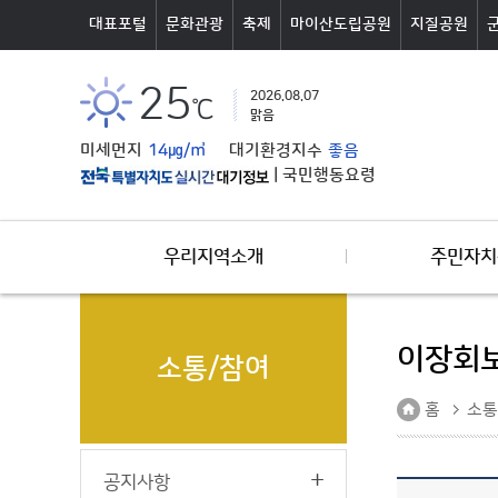
본문바로가기
대표포털
문화관광
축제
마이산도립공원
지질공원
25
2026.08.07
℃
맑음
미세먼지
14㎍/㎥
대기환경지수
좋음
|
국민행동요령
우리지역소개
주민자치
이장회
소통/참여
홈
소통
공지사항