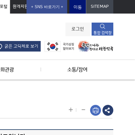
포털
원격지원
SITEMAP
이동
로그인
통합 검색창
굵은 고딕체로 보기
문화관광
소통/참여
-
+