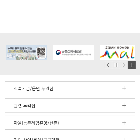
배
너
모
직속기관/읍면 누리집
음
더
보
관련 누리집
기
마을(농촌체험휴양/산촌)