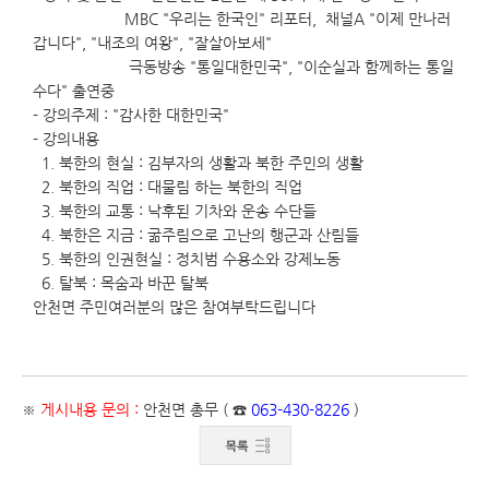
MBC "우리는 한국인" 리포터, 채널A "이제 만나러
갑니다", "내조의 여왕", "잘살아보세"
극동방송 "통일대한민국", "이순실과 함께하는 통일
수다" 출연중
- 강의주제 : "감사한 대한민국"
- 강의내용
1. 북한의 현실 : 김부자의 생활과 북한 주민의 생활
2. 북한의 직업 : 대물림 하는 북한의 직업
3. 북한의 교통 : 낙후된 기차와 운송 수단들
4. 북한은 지금 : 굶주림으로 고난의 행군과 산림들
5. 북한의 인권현실 : 정치범 수용소와 강제노동
6. 탈북 : 목숨과 바꾼 탈북
안천면 주민여러분의 많은 참여부탁드립니다
※
게시내용 문의 :
안천면 총무 ( ☎
063-430-8226
)