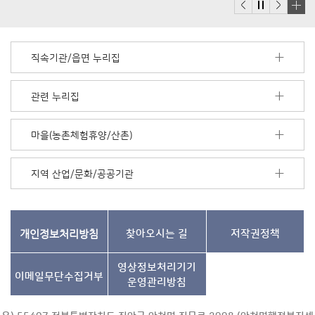
배
너
모
직속기관/읍면 누리집
음
더
보
관련 누리집
기
마을(농촌체험휴양/산촌)
지역 산업/문화/공공기관
개인정보처리방침
찾아오시는 길
저작권정책
영상정보처리기기
이메일무단수집거부
운영관리방침