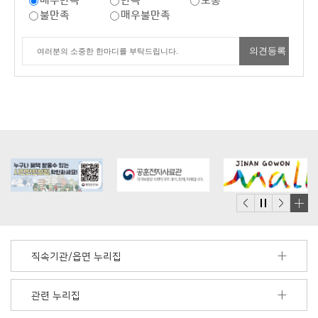
매우만족
만족
보통
불만족
매우불만족
배
너
모
직속기관/읍면 누리집
음
더
보
관련 누리집
기