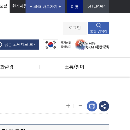
포털
원격지원
SITEMAP
이동
로그인
통합 검색창
굵은 고딕체로 보기
문화관광
소통/참여
-
+