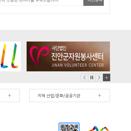
배
너
지역 산업/문화/공공기관
모
음
더
보
기