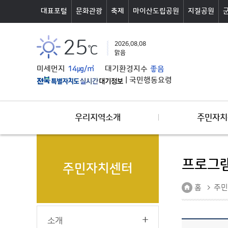
본문바로가기
대표포털
문화관광
축제
마이산도립공원
지질공원
25
2026.08.08
℃
맑음
미세먼지
14㎍/㎥
대기환경지수
좋음
|
국민행동요령
우리지역소개
주민자치
프로그램
주민자치센터
홈
주민
소개