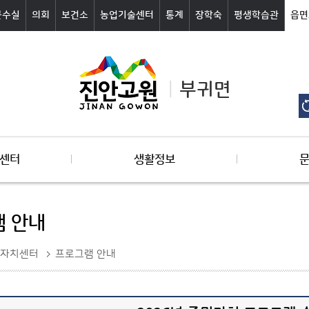
군수실
의회
보건소
농업기술센터
통계
장학숙
평생학습관
읍면
부귀면
센터
생활정보
 안내
자치센터
프로그램 안내