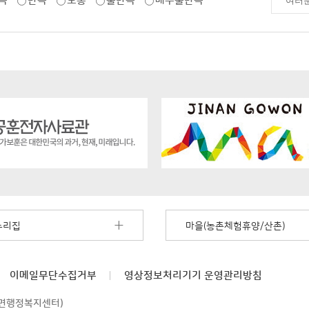
족
만족
보통
불만족
매우불만족
누리집
마을(농촌체험휴양/산촌)
이메일무단수집거부
영상정보처리기기
운영관리방침
부귀면행정복지센터)