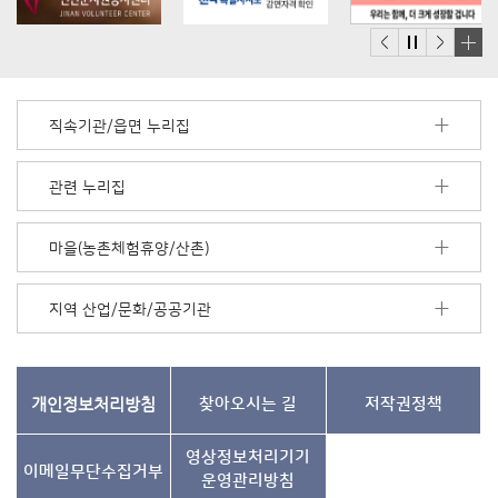
배
너
모
직속기관/읍면 누리집
음
더
보
관련 누리집
기
마을(농촌체험휴양/산촌)
지역 산업/문화/공공기관
개인정보처리방침
찾아오시는 길
저작권정책
영상정보처리기기
이메일무단수집거부
운영관리방침