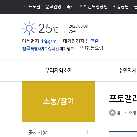
본문바로가기
대표포털
문화관광
축제
마이산도립공원
지질공원
25
2026.08.08
℃
맑음
미세먼지
14㎍/㎥
대기환경지수
좋음
|
국민행동요령
우리지역소개
주민자치
포토갤
소통/참여
홈
소통
공지사항