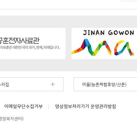
누리집
마을(농촌체험휴양/산촌)
이메일무단수집거부
영상정보처리기기
운영관리방침
면행정복지센터)