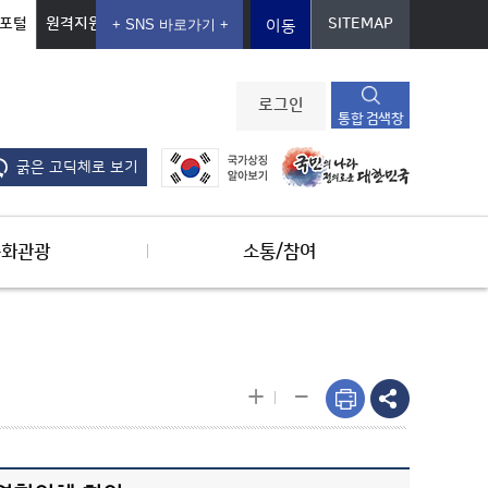
포털
원격지원
SITEMAP
이동
로그인
통합 검색창
굵은 고딕체로 보기
문화관광
소통/참여
-
+