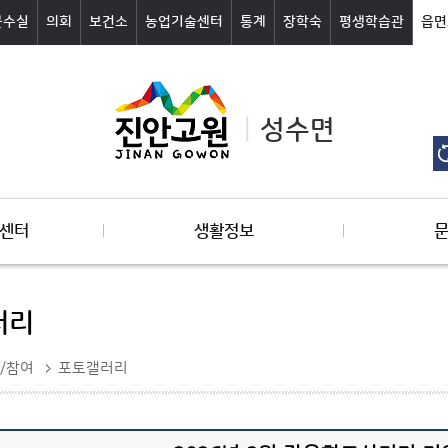
군수실
의회
보건소
농업기술센터
통계
장학숙
평생학습관
읍면
성수면
센터
생활정보
러리
/참여
포토갤러리