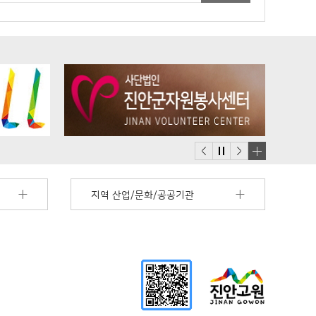
배
너
지역 산업/문화/공공기관
모
음
더
보
기