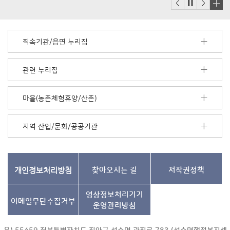
배
너
모
직속기관/읍면 누리집
음
더
보
관련 누리집
기
마을(농촌체험휴양/산촌)
지역 산업/문화/공공기관
개인정보처리방침
찾아오시는 길
저작권정책
영상정보처리기기
이메일무단수집거부
운영관리방침