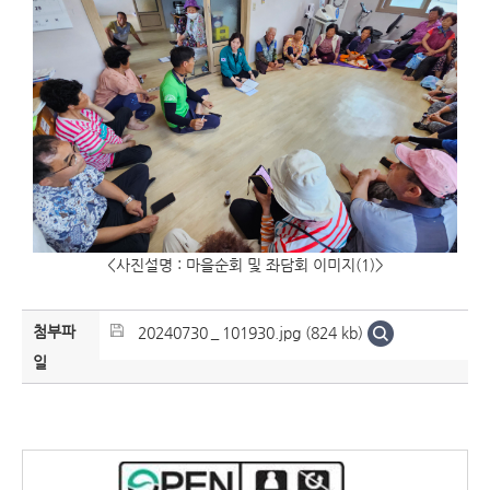
<사진설명 : 마을순회 및 좌담회 이미지(1)>
첨부파
20240730＿101930.jpg (824 kb)
일