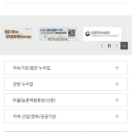
배
너
모
직속기관/읍면 누리집
음
더
보
관련 누리집
기
마을(농촌체험휴양/산촌)
지역 산업/문화/공공기관