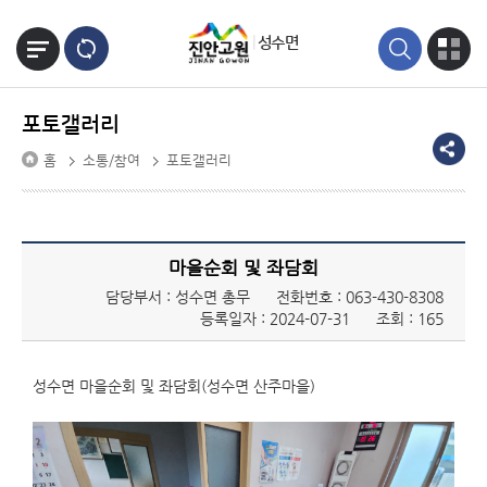
본문바로가기
성수면
포토갤러리
홈
소통/참여
포토갤러리
마을순회 및 좌담회
담당부서 : 성수면 총무
전화번호 :
063-430-8308
등록일자 : 2024-07-31
조회 : 165
성수면 마을순회 및 좌담회(성수면 산주마을)