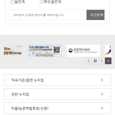
불만족
매우불만족
배
너
모
직속기관/읍면 누리집
음
더
보
관련 누리집
기
마을(농촌체험휴양/산촌)