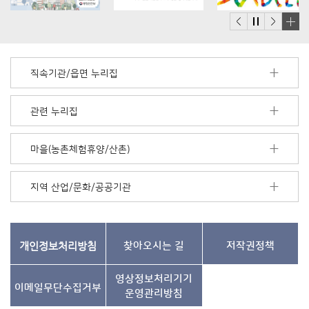
배
너
모
직속기관/읍면 누리집
음
더
보
관련 누리집
기
마을(농촌체험휴양/산촌)
지역 산업/문화/공공기관
개인정보처리방침
찾아오시는 길
저작권정책
영상정보처리기기
이메일무단수집거부
운영관리방침