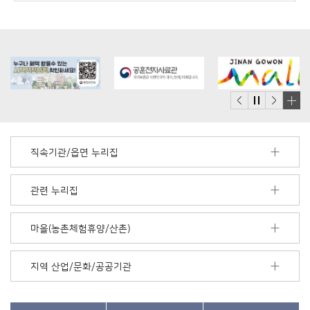
배
너
모
직속기관/읍면 누리집
음
더
보
관련 누리집
기
마을(농촌체험휴양/산촌)
지역 산업/문화/공공기관