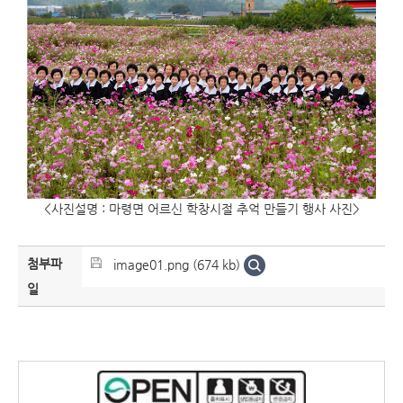
<사진설명 : 마령면 어르신 학창시절 추억 만들기 행사 사진>
첨부파
image01.png (674 kb)
일