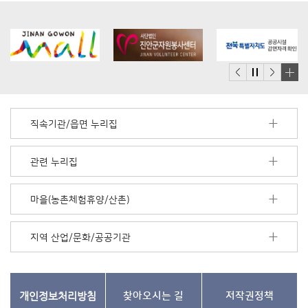
배
너
모
직속기관/읍면 누리집
음
더
보
관련 누리집
기
마을(농촌체험휴양/산촌)
지역 산업/문화/공공기관
개인정보처리방침
찾아오시는 길
저작권정책