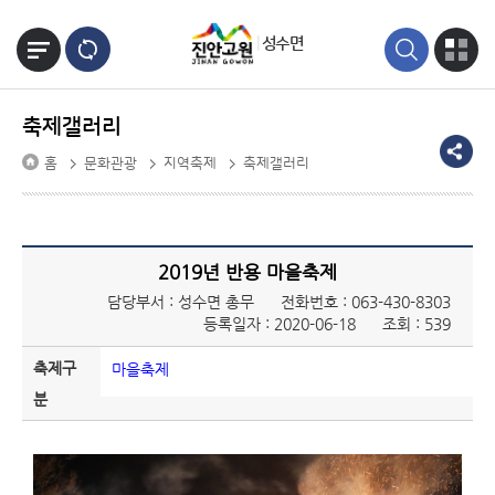
본문바로가기
성수면
축제갤러리
홈
문화관광
지역축제
축제갤러리
2019년 반용 마을축제
담당부서 : 성수면 총무
전화번호 :
063-430-8303
등록일자 : 2020-06-18
조회 : 539
축제구
마을축제
분