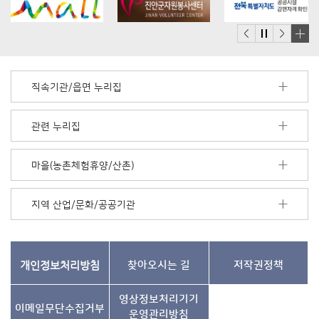
배
너
모
직속기관/읍면 누리집
음
더
보
관련 누리집
기
마을(농촌체험휴양/산촌)
지역 산업/문화/공공기관
개인정보처리방침
찾아오시는 길
저작권정책
영상정보처리기기
이메일무단수집거부
운영관리방침