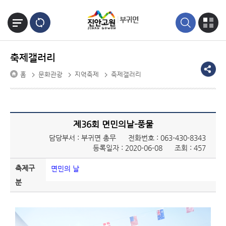
본문바로가기
부귀면
축제갤러리
홈
문화관광
지역축제
축제갤러리
제36회 면민의날-풍물
담당부서 : 부귀면 총무
전화번호 :
063-430-8343
등록일자 : 2020-06-08
조회 : 457
축제구
면민의 날
분