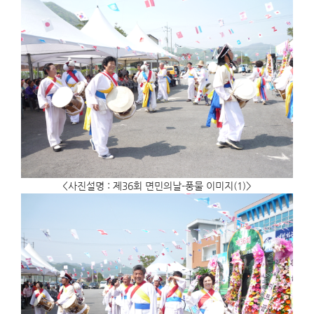
<사진설명 : 제36회 면민의날-풍물 이미지(1)>