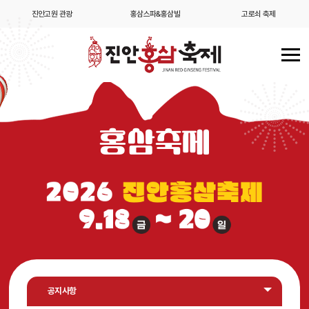
고로쇠 축제
수박축제
김치보쌈축제
홍삼축제
공지사항