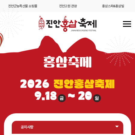
진안군농특산물 쇼핑몰
진안고원 관광
홍삼스파&홍삼빌
홍삼축제
공지사항