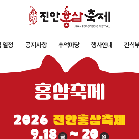
 일정
공지사항
추억마당
행사안내
간식
홍삼축제