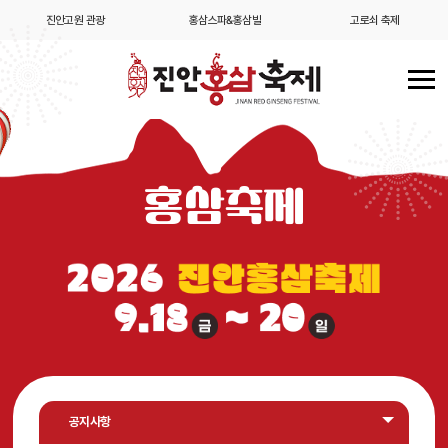
진안고원 관광
홍삼스파&홍삼빌
고로쇠 축제
홍삼축제
공지사항