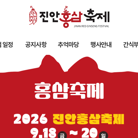
 일정
공지사항
추억마당
행사안내
간식
홍삼축제