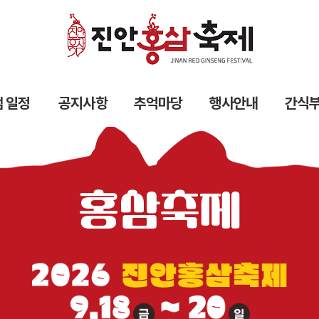
 일정
공지사항
추억마당
행사안내
간식
홍삼축제