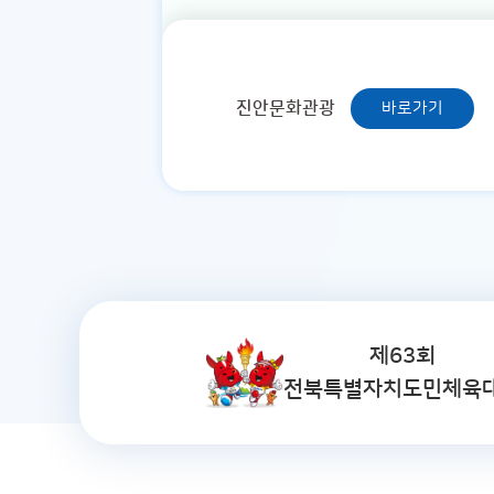
진안문화관광
바로가기
제63회
전북특별자치도민체육