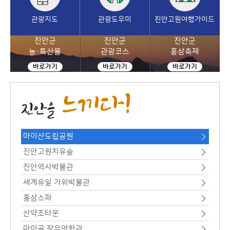
관광지도
관광도우미
진안고원여행가이드
진안군
진안군
진안군
농·특산물
관광코스
홍삼축제
바로가기
바로가기
바로가기
마이산도립공원
진안고원치유숲
진안역사박물관
세계유일 가위박물관
홍삼스파
산약초타운
마이골 작은영화관