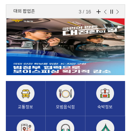
대외 팝업존
3 / 16
대
외
팝
업
존
더
보
기
교통정보
모범음식점
숙박정보