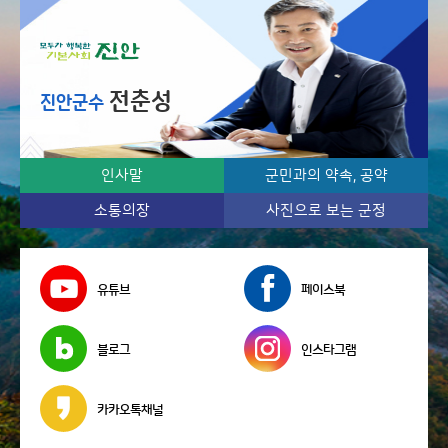
기
전춘성
진안군수
인사말
군민과의 약속, 공약
소통의장
사진으로 보는 군정
유튜브
페이스북
블로그
인스타그램
카카오톡채널