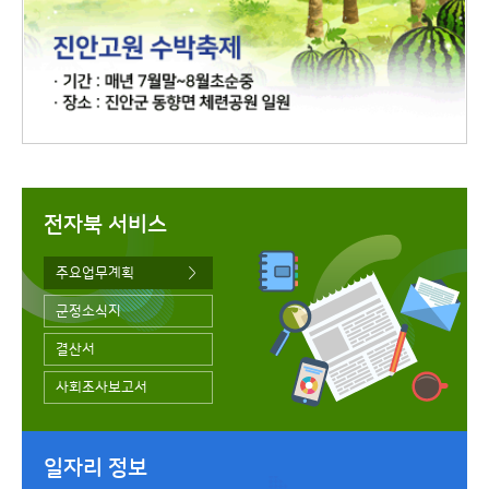
전자북 서비스
주요업무계획
군정소식지
결산서
사회조사보고서
일자리 정보