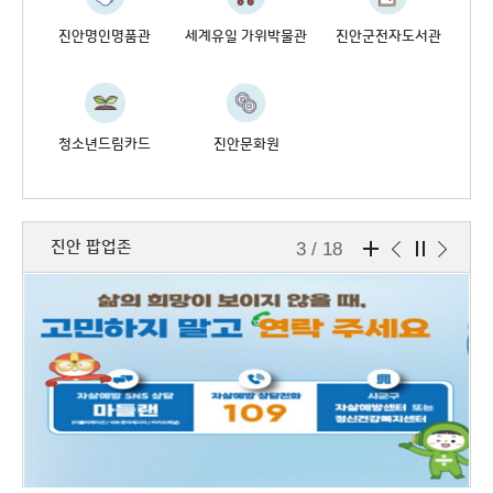
진안명인명품관
세계유일 가위박물관
진안군전자도서관
청소년드림카드
진안문화원
진안 팝업존
4 / 18
진
안
팝
업
존
더
보
기