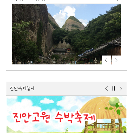
진안축제행사
이
정
다
전
지
음