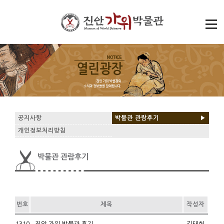
공지사항
박물관 관람후기
▶
개인정보처리방침
박물관 관람후기
번호
제목
작성자
1310
진안 가위 박물관 후기
김태헌