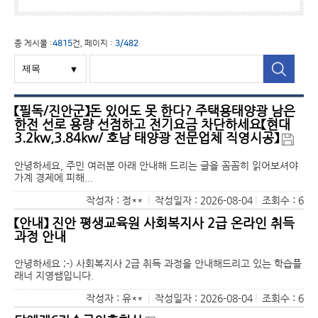
총 게시물 :
4815
건, 페이지 :
3/482
【필독/진안군】돈 있어도 못 한다? 주택용태양광 남은
한전 선로 용량 선점하고 전기요금 차단하세요【현대
3.2kw,3.84kw/ 호남 태양광 전문업체 직영시공】
안녕하세요, 주민 여러분 아래 안내해 드리는 글을 꼼꼼히 읽어보셔야
가계 경제에 피해...
작성자 : 정**
|
작성일자 : 2026-08-04
|
조회수 : 6
【안내】 진안 평생교육원 사회복지사 2급 온라인 취득
과정 안내
안녕하세요 ;-) 사회복지사 2급 취득 과정을 안내해드리고 있는 학습플
래너 지영쌤입니다.
작성자 : 유**
|
작성일자 : 2026-08-04
|
조회수 : 6