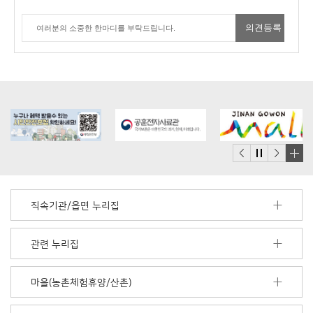
배
너
모
직속기관/읍면 누리집
음
더
보
관련 누리집
기
마을(농촌체험휴양/산촌)