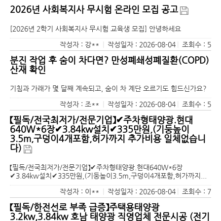
2026년 사회복지사 무시험 온라인 모집 공고
[2026년 2학기 사회복지사 무시험 교육생 모집] 안녕하세요
작성자 : 강**
|
작성일자 : 2026-08-04
|
조회수 : 5
분진 작업 후 숨이 차다면? 만성폐쇄성폐질환(COPD)
산재 확인
기침과 가래가 몇 달째 계속되고, 숨이 차 계단 오르기도 힘드신가요?
작성자 : 조**
|
작성일자 : 2026-08-04
|
조회수 : 5
【필독/전국최저가/전문기업】✔주차형태양광.현대
640W*6장✔3.84kw설치✔335만원,(기둥높이
3.5m,구덩이4개포함,허가까지 추가비용 일체없습니
다)
【필독/전국최저가/전문기업】✔주차형태양광.현대640W*6장
✔3.84kw설치✔335만원,(기둥높이3.5m,구덩이4개포함,허가까지...
작성자 : 이**
|
작성일자 : 2026-08-04
|
조회수 : 7
【필독/한전선로 부족 급증】주택용태양광
3.2kw,3.84kw 호남 태양광 직영업체 전문시공 (전기