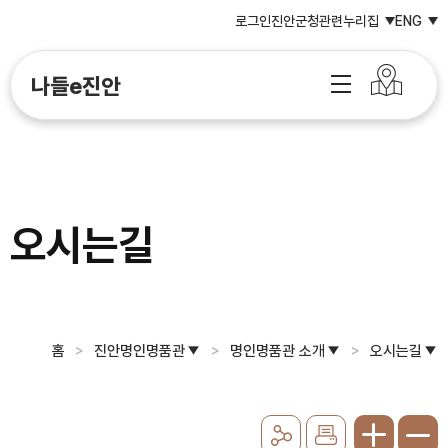
로그인
진안군청
관련누리집
ENG
나들e진안
오시는길
홈
진안명인명품관
명인명품관 소개
오시는길