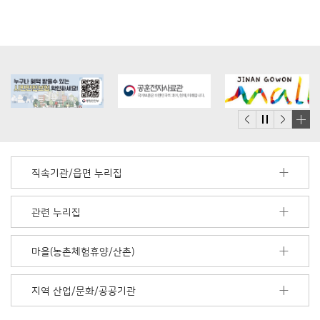
배
너
모
직속기관/읍면 누리집
음
더
보
관련 누리집
기
마을(농촌체험휴양/산촌)
지역 산업/문화/공공기관