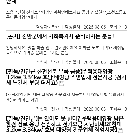
안내
소음성난청,산재보상대상인지확인해보세요 공장,건설현장,조선소등소
음이큰작업장에서
작성자 : 조**
|
작성일자 : 2026-08-06
|
조회수 : 3
[공지] 진안군에서 사회복지사 준비하시는 분들!
안녕하세요, 맞춤 학습 멘토 별하쌤이에요 :) 최근 노후 대비와 재취업
목적으로 자격증 문의를 주시는 분들...
작성자 : 박**
|
작성일자 : 2026-08-06
|
조회수 : 3
【필독/진안군 한전선로 부족 급증】주택용태양광
3.2kw,3.84kw 호남 태양광 직영업체 전문시공 (전기
세 누진세 부담 더세요)
【호남지역 기반 대표 태양광 전문업체 시공합니다/영업대행 유의하세
요】 ※ 저희는 허위...
작성자 : 정**
|
작성일자 : 2026-08-05
|
조회수 : 3
【필독/진안군】돈 있어도 못 한다? 주택용태양광 남은
한전 선로 용량 선점하고 전기요금 차단하세요【현대
3.2kw,3.84kw/ 호남 태양광 전문업체 직영시공】