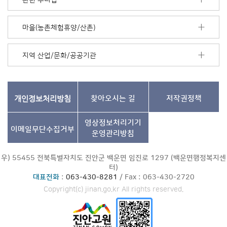
기
마을(농촌체험휴양/산촌)
지역 산업/문화/공공기관
개인정보처리방침
찾아오시는 길
저작권정책
영상정보처리기기
이메일무단수집거부
운영관리방침
우) 55455 전북특별자치도 진안군 백운면 임진로 1297 (백운면행정복지센
터)
대표전화
:
063-430-8281
/ Fax : 063-430-2720
Copyright(c) jinan.go.kr All rights reserved.