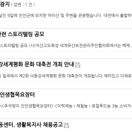
관광지
( 답변 : 1 건 )
날인 9일에 진안군에 위치한 마이산 및 주변을 관광했습니다. 대전에서 출발하여
관련 스토리텔링 공모
 스토리텔링 공모 (사)익산고도육성·세계유산보전관리주민협의회에서는 백제 고도
강세계평화 문화 대축전 개최 안내
 칠곡에서 제2회 낙동강세계평화 문화 대축전이 개최됩니다.재미있고 다채로운 
진안생협목요장터
sFarm<추석맞이 진안생협목요장터> <이력제농•제철농•로컬푸드농 3농 소비자-
동센터, 생활복지사 채용공고