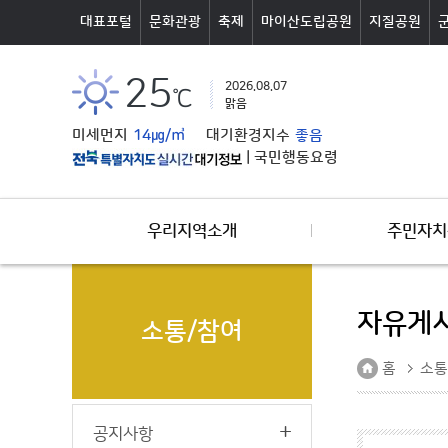
본문바로가기
대표포털
문화관광
축제
마이산도립공원
지질공원
25
2026.08.07
℃
맑음
미세먼지
14㎍/㎥
대기환경지수
좋음
|
국민행동요령
우리지역소개
주민자치
자유게
소통/참여
홈
소통
공지사항