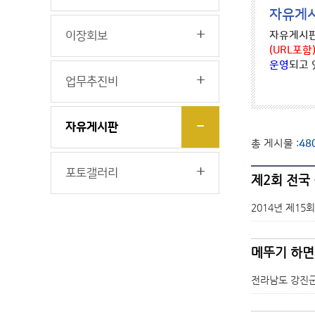
자유게
이장회보
자유게시판
(URL포함
운영
되고 
업무추진비
자유게시판
총 게시물 :
48
포토갤러리
제2회 전국
2014년 제1
메뚜기 하면
전라남도 강진군 작