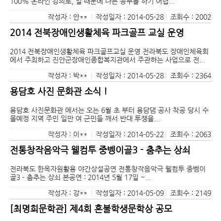
100% 온라인 강의로, 일 때문에 다른 공부를 하기 어렵...
작성자 : 안**
|
작성일자 : 2014-05-28
|
조회수 : 2002
2014 전북장애인생활체육 파크골프 교실 운영
2014 전북장애인생활체육 파크골프교실 운영 전라북도 장애인체육회
에서 주최하고 진안군장애인종합복지관에서 주관하는 사업으로 전...
작성자 : 박**
|
작성일자 : 2014-05-28
|
조회수 : 2364
용담호 사진 문화관 소식 !
용담호 사진문화관 에서는 오는 6월 초 부터 용담댐 공사 착공 당시 수
몰예정 지역 주민 일만 여 군민들 깨서 반대 투쟁을...
작성자 : 이**
|
작성일자 : 2014-05-22
|
조회수 : 2063
전통창작음악극 웰컴투 중벵이골3 - 춤추는 상쇠
전라북도 한옥자원활용 야간상설공연 전통창작음악극 웰컴투 중벵이
골3 - 춤추는 상쇠 본공연 : 2014년 5월 17일 ~...
작성자 : 강**
|
작성일자 : 2014-05-09
|
조회수 : 2149
[최명희문학관] 제4회 혼불학생문학상 공모