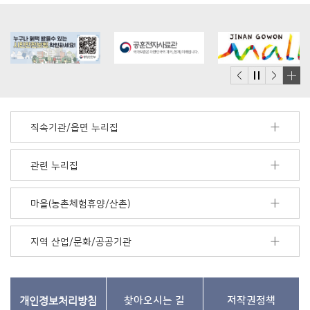
배
너
모
직속기관/읍면 누리집
음
더
보
관련 누리집
기
마을(농촌체험휴양/산촌)
지역 산업/문화/공공기관
개인정보처리방침
찾아오시는 길
저작권정책