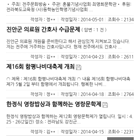
• 주최: 전주문화방송• 주관: 혼불기념사업회·최명희문학관• 후원:
전라북도교육청·(사)동학농민혁명기념사업회 ...
작성자 : 정**
|
작성일자 : 2014-05-01
|
조회수 : 2134
진안군 의료원 간호사 수급문제
( 답변 : 1 건 )
진안군 의료원 개원을 준비한다고 해서 관심있게 지켜보고 있습니다.
저는 전주에 거주하는 간호사입니다. 현재 전주에서도 간호사 ...
작성자 : 김**
|
작성일자 : 2014-04-23
|
조회수 : 2611
제16회 함평나비대축제 개최
○ 제목 : 제16회 함평나비대축제 개최 ○ 내용 제16회 함평나비대축
제가 5월 2일 부터 함평에서 개최됩니다. 행복한 나비...
작성자 : 정**
|
작성일자 : 2014-04-18
|
조회수 : 2764
한정식 영랑밥상과 함께하는 영랑문학제
한정식 영랑밥상과 함께하는 제12회 영랑문학제가 열립니다. 일시 : 4.
25 - 26(2일간) 장소 : 전라남도 강진군...
작성자 : 김**
|
작성일자 : 2014-04-15
|
조회수 : 2231