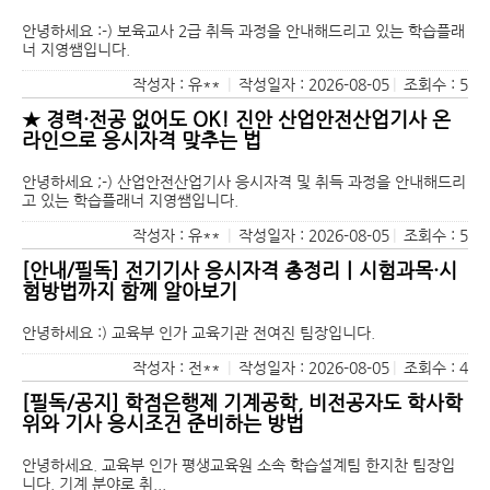
안녕하세요 :-) 보육교사 2급 취득 과정을 안내해드리고 있는 학습플래
너 지영쌤입니다.
작성자 : 유**
|
작성일자 : 2026-08-05
|
조회수 : 5
★ 경력·전공 없어도 OK! 진안 산업안전산업기사 온
라인으로 응시자격 맞추는 법
안녕하세요 ;-) 산업안전산업기사 응시자격 및 취득 과정을 안내해드리
고 있는 학습플래너 지영쌤입니다.
작성자 : 유**
|
작성일자 : 2026-08-05
|
조회수 : 5
[안내/필독] 전기기사 응시자격 총정리｜시험과목·시
험방법까지 함께 알아보기
안녕하세요 :) 교육부 인가 교육기관 전여진 팀장입니다.
작성자 : 전**
|
작성일자 : 2026-08-05
|
조회수 : 4
[필독/공지] 학점은행제 기계공학, 비전공자도 학사학
위와 기사 응시조건 준비하는 방법
안녕하세요. 교육부 인가 평생교육원 소속 학습설계팀 한지찬 팀장입
니다. 기계 분야로 취...