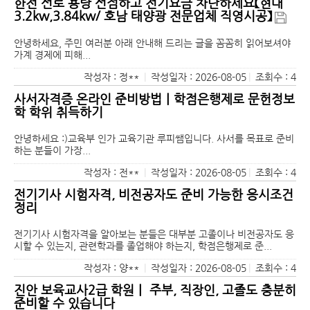
한전 선로 용량 선점하고 전기요금 차단하세요【현대
3.2kw,3.84kw/ 호남 태양광 전문업체 직영시공】
안녕하세요, 주민 여러분 아래 안내해 드리는 글을 꼼꼼히 읽어보셔야
가계 경제에 피해...
작성자 : 정**
|
작성일자 : 2026-08-05
|
조회수 : 4
사서자격증 온라인 준비방법｜학점은행제로 문헌정보
학 학위 취득하기
안녕하세요 :)교육부 인가 교육기관 루피쌤입니다. 사서를 목표로 준비
하는 분들이 가장...
작성자 : 전**
|
작성일자 : 2026-08-05
|
조회수 : 4
전기기사 시험자격, 비전공자도 준비 가능한 응시조건
정리
전기기사 시험자격을 알아보는 분들은 대부분 고졸이나 비전공자도 응
시할 수 있는지, 관련학과를 졸업해야 하는지, 학점은행제로 준...
작성자 : 양**
|
작성일자 : 2026-08-05
|
조회수 : 4
진안 보육교사2급 학원｜ 주부, 직장인, 고졸도 충분히
준비할 수 있습니다