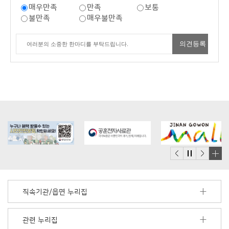
매우만족
만족
보통
불만족
매우불만족
배
너
모
직속기관/읍면 누리집
음
더
보
관련 누리집