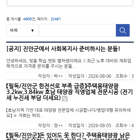
총 게시물 :
4806
건, 페이지 :
2/481
[공지] 진안군에서 사회복지사 준비하시는 분들!
안녕하세요, 맞춤 학습 멘토 별하쌤이에요 :) 최근 노후 대비와 재취업
목적으로 자격증 문의를 주시는 분들...
작성자 : 박**
|
작성일자 : 2026-08-06
|
조회수 : 3
【필독/진안군 한전선로 부족 급증】주택용태양광
3.2kw,3.84kw 호남 태양광 직영업체 전문시공 (전기
세 누진세 부담 더세요)
【호남지역 기반 대표 태양광 전문업체 시공합니다/영업대행 유의하세
요】 ※ 저희는 허위...
작성자 : 정**
|
작성일자 : 2026-08-05
|
조회수 : 4
【필독/진안군】돈 있어도 못 한다? 주택용태양광 남은