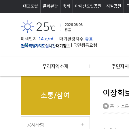
본문바로가기
대표포털
문화관광
축제
마이산도립공원
지질공원
25
2026.08.08
℃
맑음
미세먼지
14㎍/㎥
대기환경지수
좋음
|
국민행동요령
우리지역소개
주민자치
이장회
소통/참여
홈
소통
공지사항