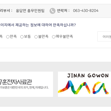
리부서 :
용담면 총무민원팀
연락처 :
063-430-8204
페이지에서 제공하는 정보에 대하여 만족하십니까?
족
만족
보통
불만족
매우불만족