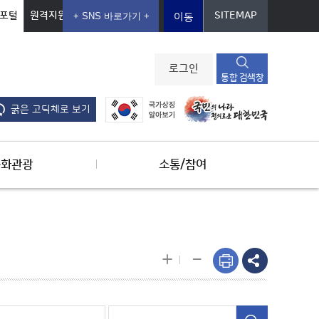
포털
원격지원
SITEMAP
이동
로그인
통합 검색창
굵은 고딕체로 보기
문화관광
소통/참여
-
+