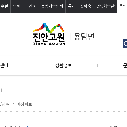
군수실
의회
보건소
농업기술센터
통계
장학숙
평생학습관
읍면
용담면
센터
생활정보
보
/참여
이장회보