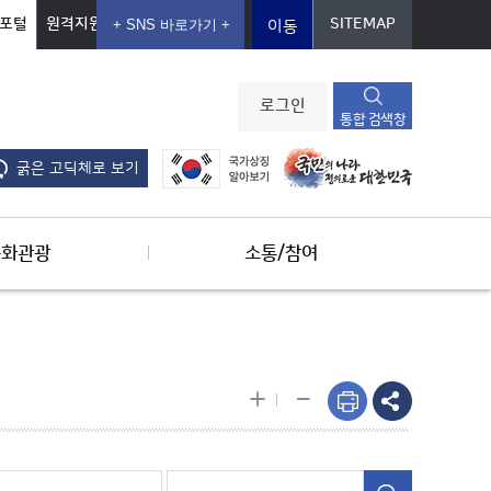
포털
원격지원
SITEMAP
이동
로그인
통합 검색창
굵은 고딕체로 보기
문화관광
소통/참여
-
+