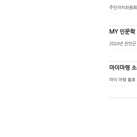
주민자치위원회 정기회
MY 인문학
2024년 진안군
마이마령 소
마이 마령 봄호