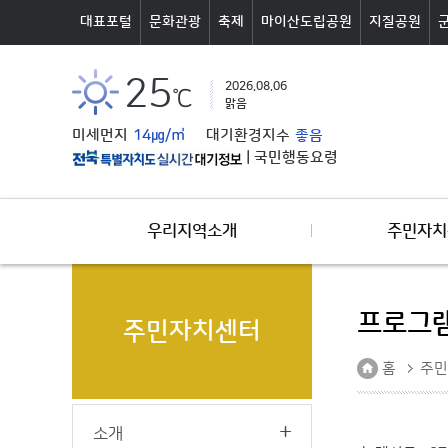
본문바로가기
대표포털
문화관광
축제
마이산도립공원
지질공원
25
2026.08.06
℃
맑음
미세먼지
14㎍/㎥
대기환경지수
좋음
|
국민행동요령
우리지역소개
주민자치
프로그램
주민자치센터
홈
주민
소개