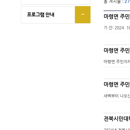
총 게시물 :
27
프로그램 안내
마령면 주민
기 간: 2024. 
마령면 주민
마령면 주민자치 단기
마령면 주민
새벽부터 나오신
전북시민대학
2024년 전북시