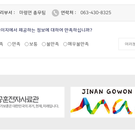
리부서 :
마령면 총무팀
연락처 :
063-430-8325
페이지에서 제공하는 정보에 대하여 만족하십니까?
족
만족
보통
불만족
매우불만족