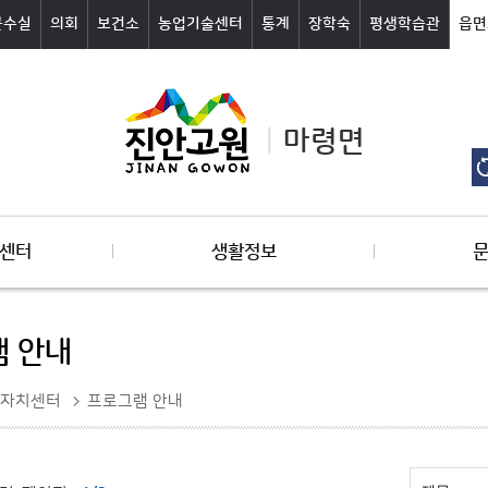
군수실
의회
보건소
농업기술센터
통계
장학숙
평생학습관
읍면
마령면
센터
생활정보
 안내
자치센터
프로그램 안내