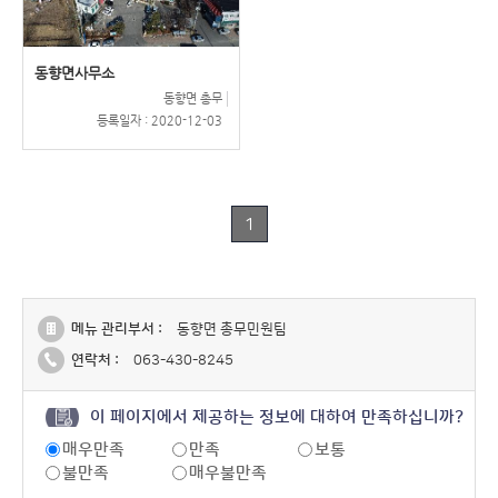
동향면사무소
동향면 총무
등록일자 :
2020-12-03
1
메뉴 관리부서 :
동향면 총무민원팀
연락처 :
063-430-8245
이 페이지에서 제공하는 정보에 대하여 만족하십니까?
매우만족
만족
보통
불만족
매우불만족