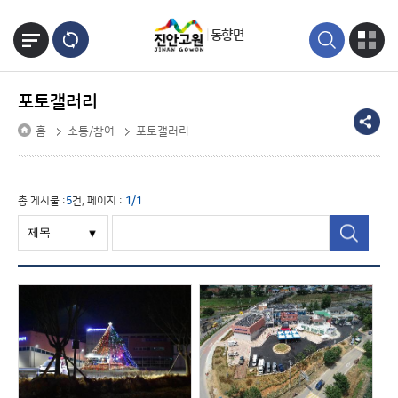
본문바로가기
동향면
포토갤러리
홈
소통/참여
포토갤러리
총 게시물 :
5
건, 페이지 :
1/1