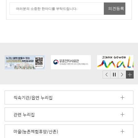
배
너
모
직속기관/읍면 누리집
음
더
보
관련 누리집
기
마을(농촌체험휴양/산촌)