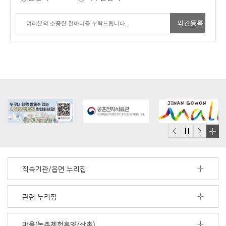
배
너
모
직속기관/읍면 누리집
음
더
보
관련 누리집
기
마을(농촌체험휴양/산촌)