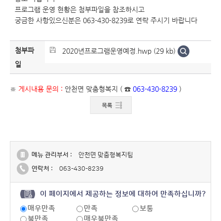
프로그램 운영 현황은 첨부파일을 참조하시고
궁금한 사항있으신분은 063-430-8239로 연락 주시기 바랍니다
첨부파
2020년프로그램운영예정.hwp (29 kb)
일
※
게시내용 문의 :
안천면 맞춤형복지 ( ☎
063-430-8239
)
메뉴 관리부서 :
안천면 맞춤형복지팀
연락처 :
063-430-8239
이 페이지에서 제공하는 정보에 대하여 만족하십니까?
매우만족
만족
보통
불만족
매우불만족