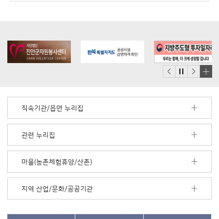
배
너
모
직속기관/읍면 누리집
음
더
보
관련 누리집
기
마을(농촌체험휴양/산촌)
지역 산업/문화/공공기관