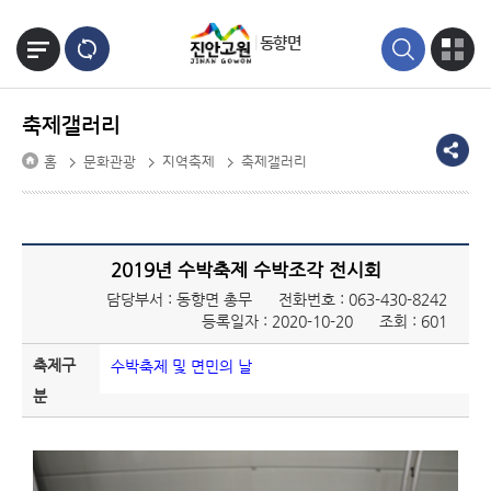
본문바로가기
동향면
축제갤러리
홈
문화관광
지역축제
축제갤러리
2019년 수박축제 수박조각 전시회
담당부서 : 동향면 총무
전화번호 :
063-430-8242
등록일자 : 2020-10-20
조회 : 601
축제구
수박축제 및 면민의 날
분