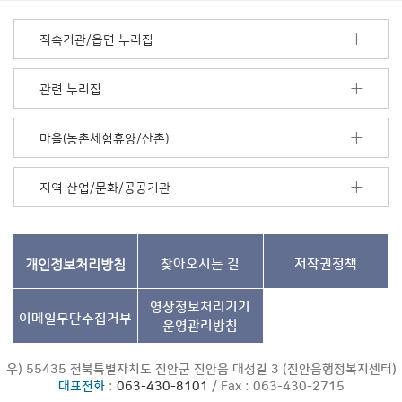
너
모
직속기관/읍면 누리집
음
더
보
관련 누리집
기
마을(농촌체험휴양/산촌)
지역 산업/문화/공공기관
개인정보처리방침
찾아오시는 길
저작권정책
영상정보처리기기
이메일무단수집거부
운영관리방침
우) 55435 전북특별자치도 진안군 진안읍 대성길 3 (진안읍행정복지센터)
대표전화
:
063-430-8101
/ Fax : 063-430-2715