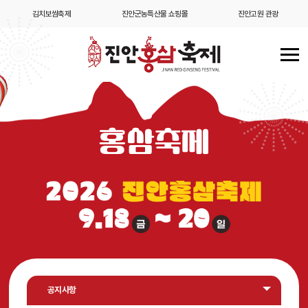
진안고원 관광
홍삼스파&홍삼빌
고로쇠 축제
홍삼축제
공지사항