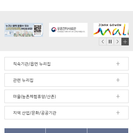
배
너
모
직속기관/읍면 누리집
음
더
보
관련 누리집
기
마을(농촌체험휴양/산촌)
지역 산업/문화/공공기관