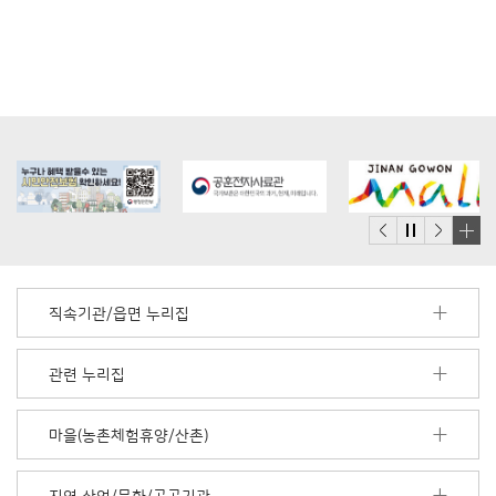
배
너
모
직속기관/읍면 누리집
음
더
보
관련 누리집
기
마을(농촌체험휴양/산촌)