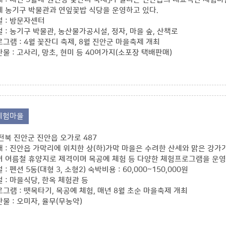
 농기구 박물관과 연잎꽃밥 식당을 운영하고 있다.
 : 방문자센터
 : 농기구 박물관, 농산물가공시설, 정자, 마을 숲, 산책로
그램 : 4월 꽃잔디 축제, 8월 진안군 마을축제 개최
물 : 고사리, 망초, 현미 등 40여가지(소포장 택배판매)
체험마을
: 전북 진안군 진안읍 오가로 487
 : 진안읍 가막리에 위치한 상(하)가막 마을은 수려한 산세와 맑은 강가
 여름철 휴양지로 제격이며 목공예 체험 등 다양한 체험프로그램을 운영
: 펜션 5동(대형 3, 소형2) 숙박비용 : 60,000~150,000원
 : 마을식당, 한옥 체험관 등
그램 : 뗏목타기, 목공예 체험, 매년 8월 초순 마을축제 개최
물 : 오미자, 율무(무농약)