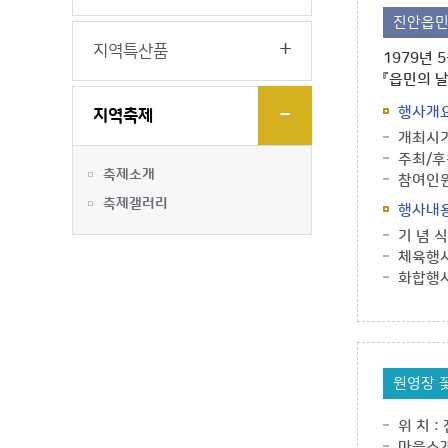
진안읍민
지역특산품
1979년 
『읍민의 날
행사개
지역축제
개최시기
주최/후
축제소개
참여인원 
축제갤러리
행사내
기 념 식
체육행사
화합행사
원영장 
위 치 :
마을소개