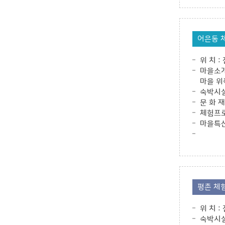
어은동 
위 치 
마을소개
마을 위
숙박시설
문 화 
체험프로
마을특산
평촌 체
위 치 
숙박시설