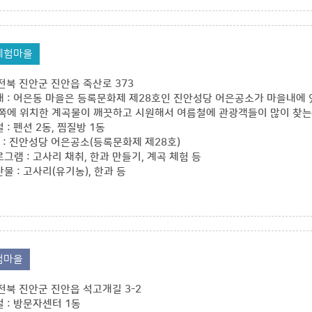
체험마을
: 전북 진안군 진안읍 죽산로 373
 : 어은동 마을은 등록문화제 제28호인 진안성당 어은공소가 마을내에
쪽에 위치한 계곡물이 깨끗하고 시원해서 여름철에 관광객들이 많이 찾는
 : 펜션 2동, 찜질방 1동
재 : 진안성당 어은공소(등록문화제 제28호)
그램 : 고사리 채취, 한과 만들기, 계곡 체험 등
물 : 고사리(유기농), 한과 등
험마을
: 전북 진안군 진안읍 석고개길 3-2
 : 방문자센터 1동