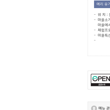
예리 유
위 치 :
마을소개
마을에서
체험프로
마을특산
메뉴 관