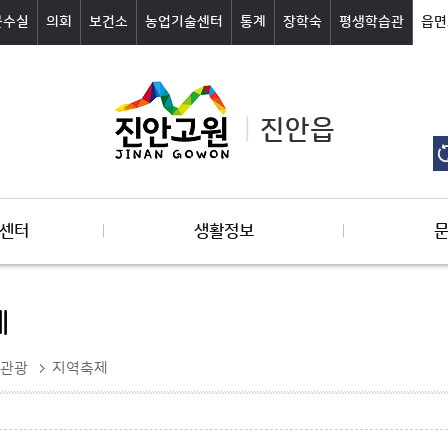
군수실
의회
보건소
농업기술센터
통계
장학숙
평생학습관
읍면
진안읍
센터
생활정보
제
관광
지역축제