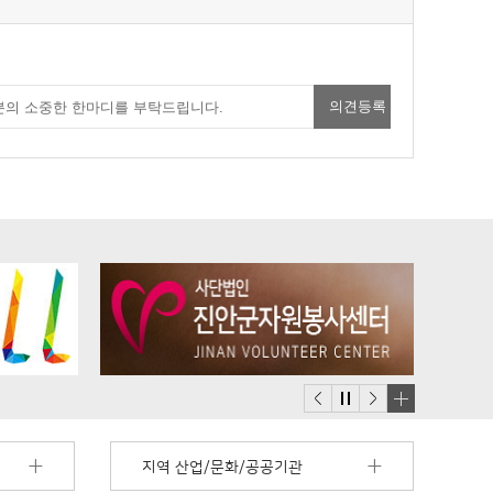
배
너
지역 산업/문화/공공기관
모