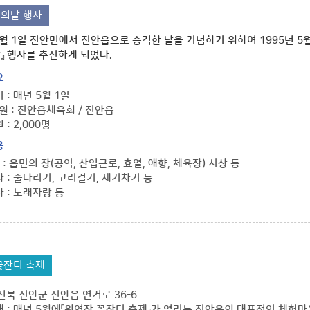
의날 행사
5월 1일 진안면에서 진안읍으로 승격한 날을 기념하기 위하여 1995년 5
』 행사를 추진하게 되었다.
요
 : 매년 5월 1일
원 : 진안읍체육회 / 진안읍
: 2,000명
용
 : 읍민의 장(공익, 산업근로, 효열, 애향, 체육장) 시상 등
 : 줄다리기, 고리걸기, 제기차기 등
 : 노래자랑 등
꽃잔디 축제
 전북 진안군 진안읍 연거로 36-6
 : 매년 5월에「원연장 꽃잔디 축제」가 열리는 진안읍의 대표적인 체험