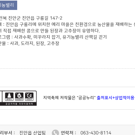
기농밸리
 전북 진안군 진안읍 구룡길 147-2
 : 진안읍 구룡리에 위치한 예리 마을은 친환경으로 농산물을 재배하는
 직접 재배한 콩으로 만들 된장과 고추장이 유명하다.
그램 : 사과수확, 미꾸라지 잡기, 유기농밸리 산책길 걷기
물 : 사과, 도라지, 된장, 고추장
지역축제 저작물은 "공공누리"
출처표시+상업적이용
리부서 :
진안읍 산업팀
연락처 :
063-430-8114