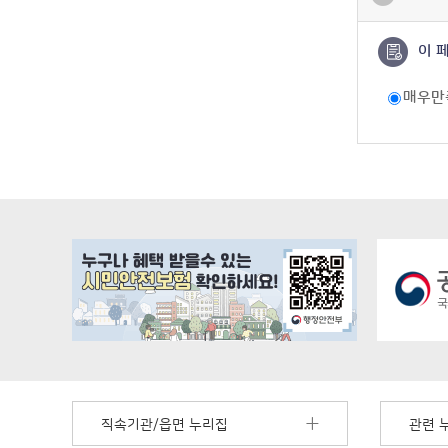
이 
매우만
직속기관/읍면 누리집
관련 