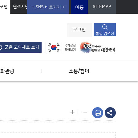
포털
원격지원
SITEMAP
이동
로그인
통합 검색창
굵은 고딕체로 보기
문화관광
소통/참여
-
+