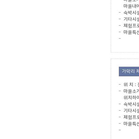
마을내에
숙박시설
기타시설
체험프로
마을특산
가막리 
위 치 
마을소개
위치하여
숙박시설 
기타시설
체험프로
마을특산