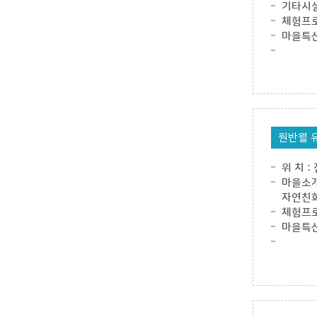
기타시설
체험프로
마을특산
원반월 
위 치 
마을소개
자연친화
체험프로
마을특산