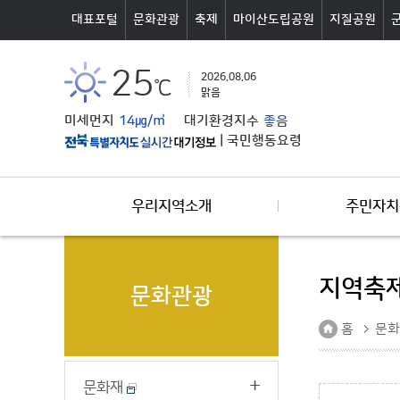
본문바로가기
대표포털
문화관광
축제
마이산도립공원
지질공원
25
2026.08.06
℃
맑음
미세먼지
14㎍/㎥
대기환경지수
좋음
|
국민행동요령
우리지역소개
주민자치
지역축
문화관광
홈
문화
문화재