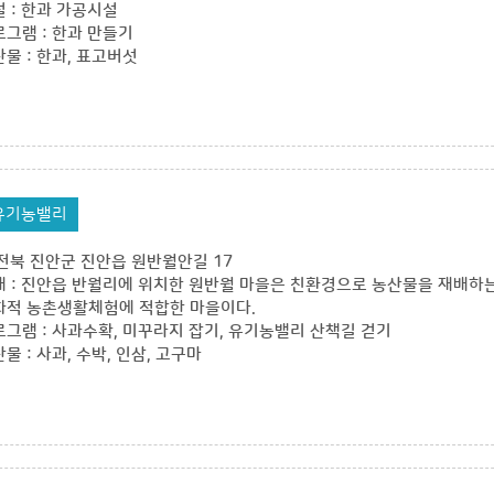
 : 한과 가공시설
그램 : 한과 만들기
물 : 한과, 표고버섯
유기농밸리
: 전북 진안군 진안읍 원반월안길 17
 : 진안읍 반월리에 위치한 원반월 마을은 친환경으로 농산물을 재배
적 농촌생활체험에 적합한 마을이다.
그램 : 사과수확, 미꾸라지 잡기, 유기농밸리 산책길 걷기
물 : 사과, 수박, 인삼, 고구마