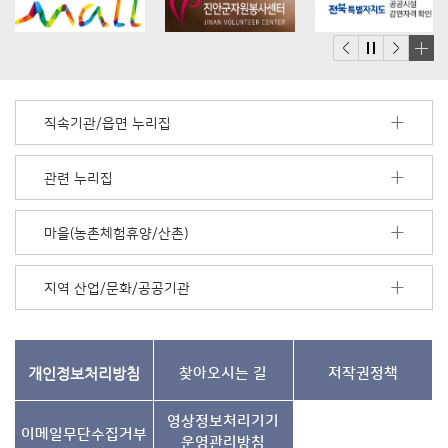
배
너
모
직속기관/읍면 누리집
음
더
보
관련 누리집
기
마을(농촌체험휴양/산촌)
지역 산업/문화/공공기관
개인정보처리방침
찾아오시는 길
저작권정책
영상정보처리기기
이메일무단수집거부
운영관리방침