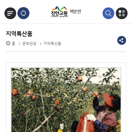
본문바로가기
백운면
지역특산품
홈
문화관광
지역특산품