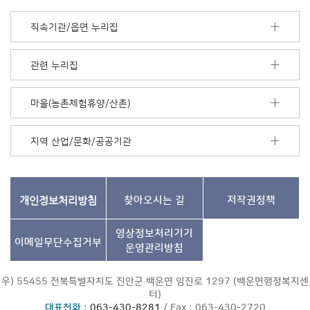
너
모
직속기관/읍면 누리집
음
더
보
관련 누리집
기
마을(농촌체험휴양/산촌)
지역 산업/문화/공공기관
개인정보처리방침
찾아오시는 길
저작권정책
영상정보처리기기
이메일무단수집거부
운영관리방침
우) 55455 전북특별자치도 진안군 백운면 임진로 1297 (백운면행정복지센
터)
대표전화
:
063-430-8281
/ Fax : 063-430-2720