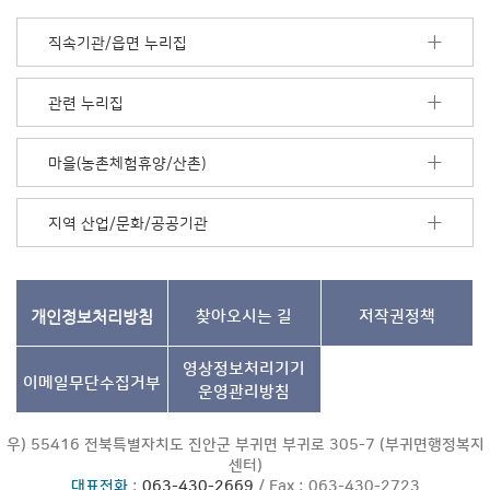
너
모
직속기관/읍면 누리집
음
더
보
관련 누리집
기
마을(농촌체험휴양/산촌)
지역 산업/문화/공공기관
개인정보처리방침
찾아오시는 길
저작권정책
영상정보처리기기
이메일무단수집거부
운영관리방침
우) 55416 전북특별자치도 진안군 부귀면 부귀로 305-7 (부귀면행정복지
센터)
대표전화
:
063-430-2669
/ Fax : 063-430-2723