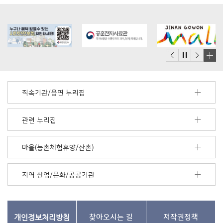
배
너
모
직속기관/읍면 누리집
음
더
보
관련 누리집
기
마을(농촌체험휴양/산촌)
지역 산업/문화/공공기관
개인정보처리방침
찾아오시는 길
저작권정책